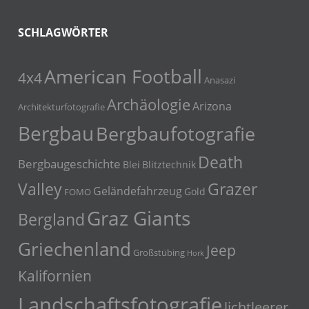
SCHLAGWÖRTER
American Football
4x4
Anasazi
Archäologie
Arizona
Architekturfotografie
Bergbau
Bergbaufotografie
Death
Bergbaugeschichte
Blei
Blitztechnik
Grazer
Valley
Geländefahrzeug
Gold
FOMO
Graz Giants
Bergland
Griechenland
Jeep
Großstübing
Hork
Kalifornien
Landschaftsfotografie
lichtleerer