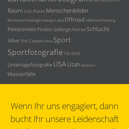
Menschenbilder
Raum
Lost Places
Offroad
Montanarchäologie
Navajo Land
oldtimershooting
Schlucht
Peloponnes
Pindos Gebirge
Portrait
Sport
Silber
Slot Canyon
Soca
Sportfotografie
Tilt-Shift
USA
Utah
Untertagefotografie
Waldstein
Wasserfälle
Wenn Ihr uns engagiert, dann
bucht Ihr unsere Leidenschaft