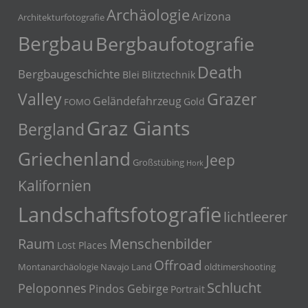
Archäologie
Arizona
Architekturfotografie
Bergbau
Bergbaufotografie
Death
Bergbaugeschichte
Blei
Blitztechnik
Grazer
Valley
Geländefahrzeug
Gold
FOMO
Graz Giants
Bergland
Griechenland
Jeep
Großstübing
Hork
Kalifornien
Landschaftsfotografie
lichtleerer
Menschenbilder
Raum
Lost Places
Offroad
Montanarchäologie
Navajo Land
oldtimershooting
Schlucht
Peloponnes
Pindos Gebirge
Portrait