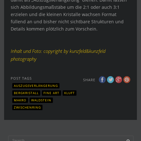
sich Abbildungsmaßstäbe um die 2:1 oder auch 3:1
erzielen und die kleinen Kristalle wachsen Format
füllend an und bisher nicht sichtbare Strukturen und
Details kommen plötzlich zum Vorschein.
Inhalt und Foto: copyright by kunzfeld&kunzfeld
photography
POST TAGS
SHARE
AUSZUGSVERLÄNGERUNG
BERGKRISTALL
FINE ART
KLUFT
MAKRO
WALDSTEIN
ZWISCHENRING