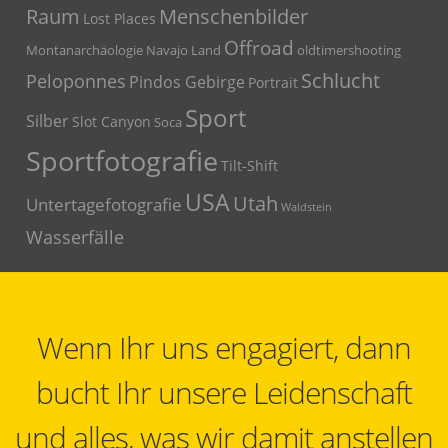
Menschenbilder
Raum
Lost Places
Offroad
Montanarchäologie
Navajo Land
oldtimershooting
Schlucht
Peloponnes
Pindos Gebirge
Portrait
Sport
Silber
Slot Canyon
Soca
Sportfotografie
Tilt-Shift
USA
Utah
Untertagefotografie
Waldstein
Wasserfälle
Wenn Ihr uns engagiert, dann
bucht Ihr unsere Leidenschaft
und alles, was wir damit anstellen