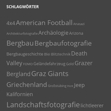
SCHLAGWÖRTER
American Football
4x4
Anasazi
Archäologie
Arizona
Architekturfotografie
Bergbau
Bergbaufotografie
Death
Bergbaugeschichte
Blei
Blitztechnik
Grazer
Valley
Geländefahrzeug
Gold
FOMO
Graz Giants
Bergland
Griechenland
Jeep
Großstübing
Hork
Kalifornien
Landschaftsfotografie
lichtleerer