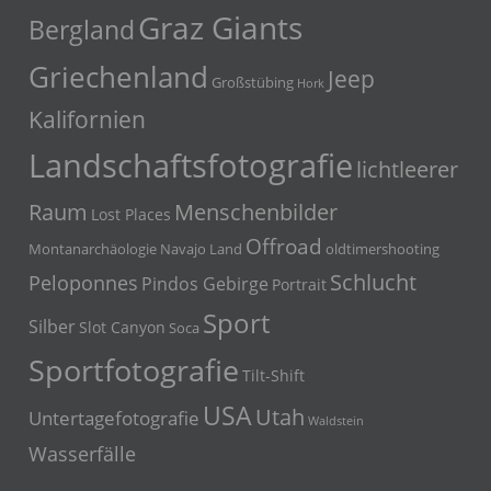
Graz Giants
Bergland
Griechenland
Jeep
Großstübing
Hork
Kalifornien
Landschaftsfotografie
lichtleerer
Menschenbilder
Raum
Lost Places
Offroad
Montanarchäologie
Navajo Land
oldtimershooting
Schlucht
Peloponnes
Pindos Gebirge
Portrait
Sport
Silber
Slot Canyon
Soca
Sportfotografie
Tilt-Shift
USA
Utah
Untertagefotografie
Waldstein
Wasserfälle