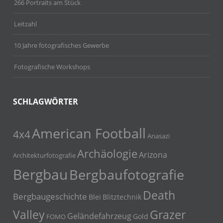
266 Portraits am Stück
Leitzahl
10 Jahre fotografisches Gewerbe
Fotografische Workshops
SCHLAGWÖRTER
American Football
4x4
Anasazi
Archäologie
Arizona
Architekturfotografie
Bergbau
Bergbaufotografie
Death
Bergbaugeschichte
Blei
Blitztechnik
Grazer
Valley
Geländefahrzeug
Gold
FOMO