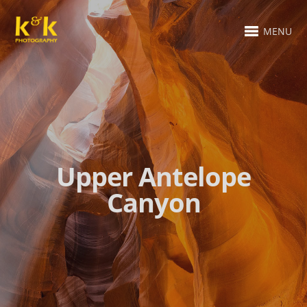
MENU
Upper Antelope
Canyon