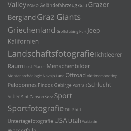
Grazer
Valley
Geländefahrzeug
Gold
FOMO
Graz Giants
Bergland
Griechenland
Jeep
Großstübing
Hork
Kalifornien
Landschaftsfotografie
lichtleerer
Menschenbilder
Raum
Lost Places
Offroad
Montanarchäologie
Navajo Land
oldtimershooting
Schlucht
Peloponnes
Pindos Gebirge
Portrait
Sport
Silber
Slot Canyon
Soca
Sportfotografie
Tilt-Shift
USA
Utah
Untertagefotografie
Waldstein
Wasserfälle