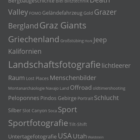
Bergbaugeschichte
Blei
Blitztechnik
Grazer
Valley
Geländefahrzeug
Gold
FOMO
Graz Giants
Bergland
Griechenland
Jeep
Großstübing
Hork
Kalifornien
Landschaftsfotografie
lichtleerer
Menschenbilder
Raum
Lost Places
Offroad
Montanarchäologie
Navajo Land
oldtimershooting
Schlucht
Peloponnes
Pindos Gebirge
Portrait
Sport
Silber
Slot Canyon
Soca
Sportfotografie
Tilt-Shift
USA
Utah
Untertagefotografie
Waldstein