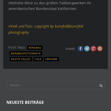
Ubehebe Mine zu den großen Talkbergwerken im
amerikanischen Bundesstaat Kalifornien.
Inhalt und Foto: copyright by kunzfeld&kunzfeld
photography
POST TAGS
BERGBAU
SHARE
BERGBAUFOTOGRAFIE
DEATH VALLEY
TALK
UBEHEBE
NEUESTE BEITRÄGE