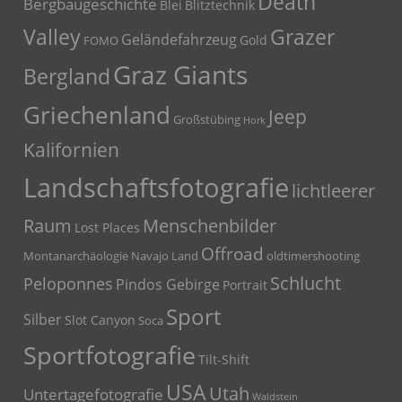
Death
Bergbaugeschichte
Blei
Blitztechnik
Grazer
Valley
Geländefahrzeug
Gold
FOMO
Graz Giants
Bergland
Griechenland
Jeep
Großstübing
Hork
Kalifornien
Landschaftsfotografie
lichtleerer
Menschenbilder
Raum
Lost Places
Offroad
Montanarchäologie
Navajo Land
oldtimershooting
Schlucht
Peloponnes
Pindos Gebirge
Portrait
Sport
Silber
Slot Canyon
Soca
Sportfotografie
Tilt-Shift
USA
Utah
Untertagefotografie
Waldstein