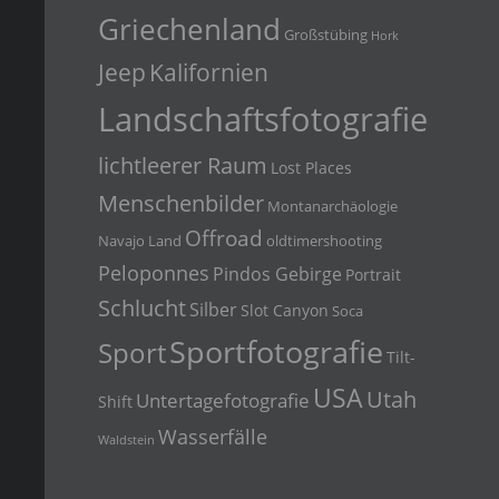
Griechenland
Großstübing
Hork
Jeep
Kalifornien
Landschaftsfotografie
lichtleerer Raum
Lost Places
Menschenbilder
Montanarchäologie
Offroad
Navajo Land
oldtimershooting
Peloponnes
Pindos Gebirge
Portrait
Schlucht
Silber
Slot Canyon
Soca
Sportfotografie
Sport
Tilt-
USA
Utah
Untertagefotografie
Shift
Wasserfälle
Waldstein