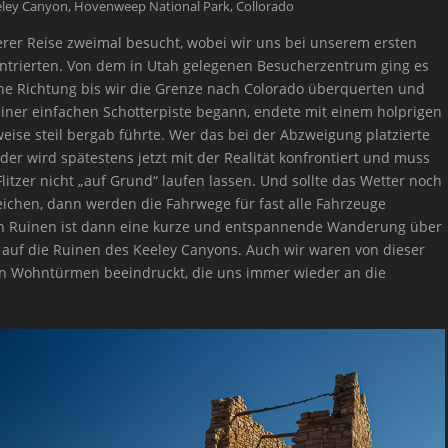
eeley Canyon, Hovenweep National Park, Collorado
er Reise zweimal besucht, wobei wir uns bei unserem ersten
ntrierten. Von dem in Utah gelegenen Besucherzentrum ging es
iche Richtung bis wir die Grenze nach Colorado überquerten und
einer einfachen Schotterpiste begann, endete mit einem holprigen
eise steil bergab führte. Wer das bei der Abzweigung platzierte
 der wird spätestens jetzt mit der Realität konfrontiert und muss
Flitzer nicht „auf Grund“ laufen lassen. Und sollte das Wetter noch
ichen, dann werden die Fahrwege für fast alle Fahrzeuge
 den Ruinen ist dann eine kurze und entspannende Wanderung über
 auf die Ruinen des Keeley Canyons. Auch wir waren von dieser
n Wohntürmen beeindruckt, die uns immer wieder an die