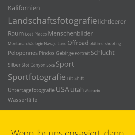
Kalifornien
Landschaftsfotografie
lichtleerer
Menschenbilder
Raum
Lost Places
Offroad
Montanarchäologie
Navajo Land
oldtimershooting
Schlucht
Peloponnes
Pindos Gebirge
Portrait
Sport
Silber
Slot Canyon
Soca
Sportfotografie
Tilt-Shift
USA
Utah
Untertagefotografie
Waldstein
Wasserfälle
Wenn Ihr uns engagiert, dann