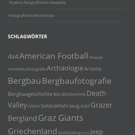
10 Jahre fotografisches Gewerbe
Fotografische Workshops
SCHLAGWÖRTER
American Football
4x4
Anasazi
Archäologie
Arizona
Architekturfotografie
Bergbau
Bergbaufotografie
Death
Bergbaugeschichte
Blei
Blitztechnik
Grazer
Valley
Geländefahrzeug
Gold
FOMO
Graz Giants
Bergland
Griechenland
Jeep
Großstübing
Hork