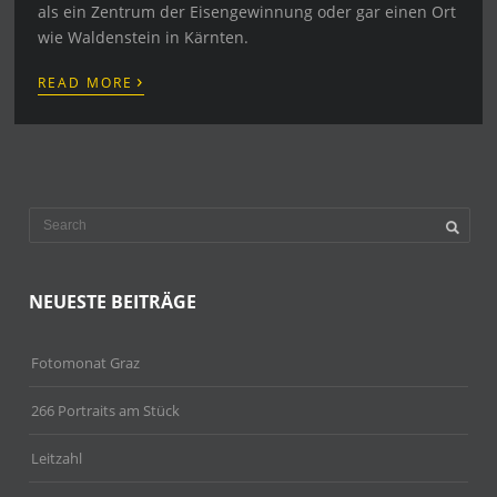
als ein Zentrum der Eisengewinnung oder gar einen Ort
wie Waldenstein in Kärnten.
›
READ MORE
NEUESTE BEITRÄGE
Fotomonat Graz
266 Portraits am Stück
Leitzahl