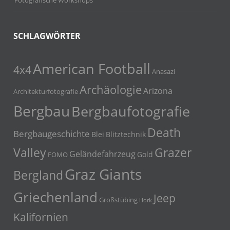
Fotografische Workshops
SCHLAGWÖRTER
American Football
4x4
Anasazi
Archäologie
Arizona
Architekturfotografie
Bergbau
Bergbaufotografie
Death
Bergbaugeschichte
Blei
Blitztechnik
Grazer
Valley
Geländefahrzeug
Gold
FOMO
Graz Giants
Bergland
Griechenland
Jeep
Großstübing
Hork
Kalifornien