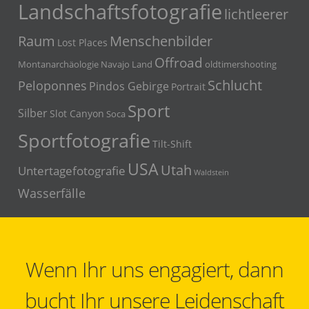
Landschaftsfotografie
lichtleerer
Menschenbilder
Raum
Lost Places
Offroad
Montanarchäologie
Navajo Land
oldtimershooting
Schlucht
Peloponnes
Pindos Gebirge
Portrait
Sport
Silber
Slot Canyon
Soca
Sportfotografie
Tilt-Shift
USA
Utah
Untertagefotografie
Waldstein
Wasserfälle
Wenn Ihr uns engagiert, dann
bucht Ihr unsere Leidenschaft