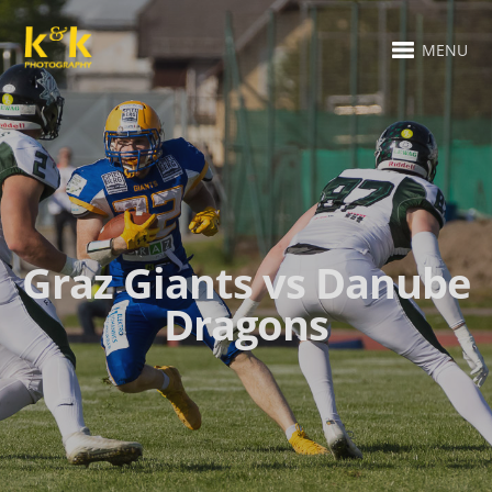
MENU
Graz Giants vs Danube
Dragons