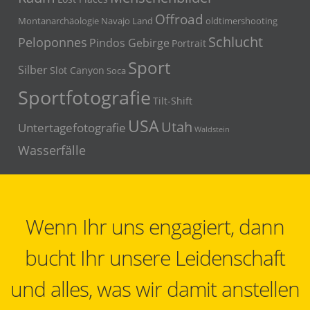
Offroad
Montanarchäologie
Navajo Land
oldtimershooting
Schlucht
Peloponnes
Pindos Gebirge
Portrait
Sport
Silber
Slot Canyon
Soca
Sportfotografie
Tilt-Shift
USA
Utah
Untertagefotografie
Waldstein
Wasserfälle
Wenn Ihr uns engagiert, dann
bucht Ihr unsere Leidenschaft
und alles, was wir damit anstellen