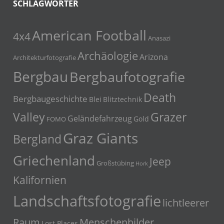
SCHLAGWÖRTER
American Football
4x4
Anasazi
Archäologie
Arizona
Architekturfotografie
Bergbau
Bergbaufotografie
Death
Bergbaugeschichte
Blei
Blitztechnik
Grazer
Valley
Geländefahrzeug
Gold
FOMO
Graz Giants
Bergland
Griechenland
Jeep
Großstübing
Hork
Kalifornien
Landschaftsfotografie
lichtleerer
Menschenbilder
Raum
Lost Places