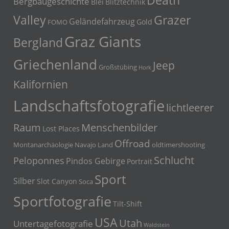
Death
Bergbaugeschichte
Blei
Blitztechnik
Grazer
Valley
Geländefahrzeug
Gold
FOMO
Graz Giants
Bergland
Griechenland
Jeep
Großstübing
Hork
Kalifornien
Landschaftsfotografie
lichtleerer
Menschenbilder
Raum
Lost Places
Offroad
Montanarchäologie
Navajo Land
oldtimershooting
Schlucht
Peloponnes
Pindos Gebirge
Portrait
Sport
Silber
Slot Canyon
Soca
Sportfotografie
Tilt-Shift
USA
Utah
Untertagefotografie
Waldstein