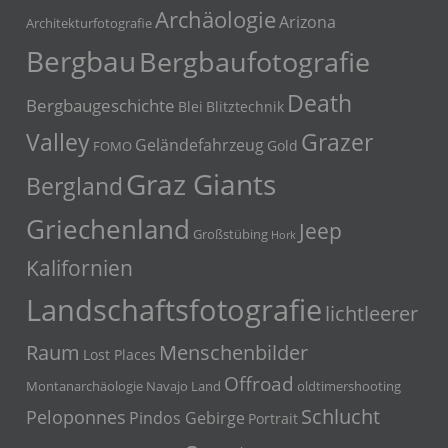
Archäologie
Arizona
Architekturfotografie
Bergbau
Bergbaufotografie
Death
Bergbaugeschichte
Blei
Blitztechnik
Grazer
Valley
Geländefahrzeug
Gold
FOMO
Graz Giants
Bergland
Griechenland
Jeep
Großstübing
Hork
Kalifornien
Landschaftsfotografie
lichtleerer
Menschenbilder
Raum
Lost Places
Offroad
Montanarchäologie
Navajo Land
oldtimershooting
Schlucht
Peloponnes
Pindos Gebirge
Portrait