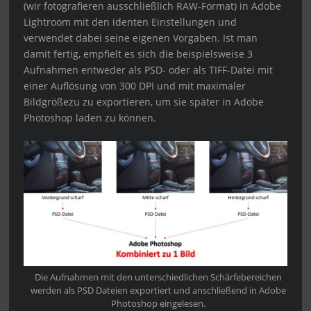
(wir fotografieren ausschließlich RAW-Format) in Adobe
Lightroom mit den identen Einstellungen und
verwendet dabei seine eigenen Vorgaben. Ist man
damit fertig, empfielt es sich die beispielsweise 3
Aufnahmen entweder als PSD- oder als TIFF-Datei mit
einer Auflösung von 300 DPI und mit maximaler
Bildgrößezu zu exportieren, um sie später in Adobe
Photoshop laden zu können.
Die Aufnahmen mit den unterschiedlichen Schärfebereichen
werden als PSD Dateien exportiert und anschließend in Adobe
Photoshop eingelesen.