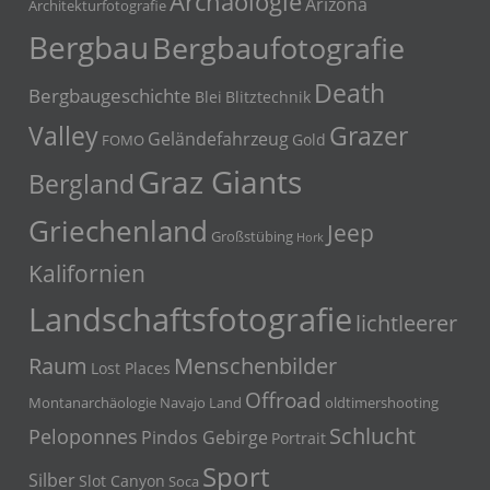
Archäologie
Arizona
Architekturfotografie
Bergbau
Bergbaufotografie
Death
Bergbaugeschichte
Blei
Blitztechnik
Grazer
Valley
Geländefahrzeug
Gold
FOMO
Graz Giants
Bergland
Griechenland
Jeep
Großstübing
Hork
Kalifornien
Landschaftsfotografie
lichtleerer
Menschenbilder
Raum
Lost Places
Offroad
Montanarchäologie
Navajo Land
oldtimershooting
Schlucht
Peloponnes
Pindos Gebirge
Portrait
Sport
Silber
Slot Canyon
Soca