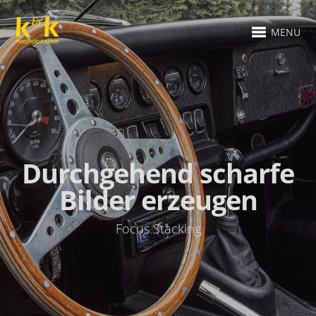
MENU
Durchgehend scharfe
Bilder erzeugen
Focus Stacking