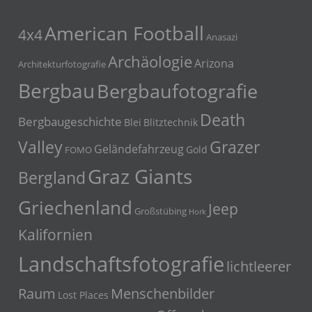
American Football
4x4
Anasazi
Archäologie
Arizona
Architekturfotografie
Bergbau
Bergbaufotografie
Death
Bergbaugeschichte
Blei
Blitztechnik
Grazer
Valley
Geländefahrzeug
Gold
FOMO
Graz Giants
Bergland
Griechenland
Jeep
Großstübing
Hork
Kalifornien
Landschaftsfotografie
lichtleerer
Menschenbilder
Raum
Lost Places