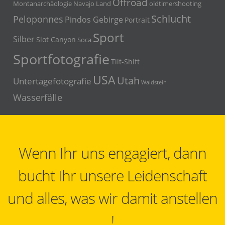
Offroad
Montanarchäologie
Navajo Land
oldtimershooting
Schlucht
Peloponnes
Pindos Gebirge
Portrait
Sport
Silber
Slot Canyon
Soca
Sportfotografie
Tilt-Shift
USA
Utah
Untertagefotografie
Waldstein
Wasserfälle
Wenn Ihr uns engagiert, dann
bucht Ihr unsere Leidenschaft
und alles, was wir damit anstellen
!