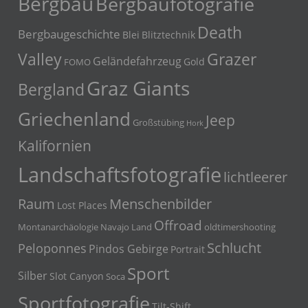
Bergbau
Bergbaufotografie
Death
Bergbaugeschichte
Blei
Blitztechnik
Grazer
Valley
Geländefahrzeug
Gold
FOMO
Graz Giants
Bergland
Griechenland
Jeep
Großstübing
Hork
Kalifornien
Landschaftsfotografie
lichtleerer
Menschenbilder
Raum
Lost Places
Offroad
Montanarchäologie
Navajo Land
oldtimershooting
Schlucht
Peloponnes
Pindos Gebirge
Portrait
Sport
Silber
Slot Canyon
Soca
Sportfotografie
Tilt-Shift