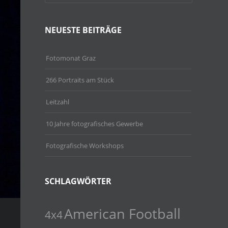
NEUESTE BEITRÄGE
Fotomonat Graz
266 Portraits am Stück
Leitzahl
10 Jahre fotografisches Gewerbe
Fotografische Workshops
SCHLAGWÖRTER
American Football
4x4