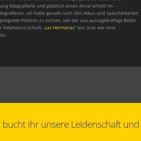
ung fotografierte und plötzlich einen Anruf erhielt im
tografieren. Ich hatte gerade noch Zeit Akkus und Speicherkarten
eeignete Position zu suchen, von der aus aussagekräftige Bilder
er Falamenco-Schule „
Las Hermanas
“ aus Graz war eine
us.
bucht Ihr unsere Leidenschaft und al