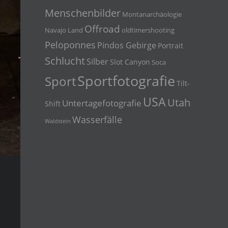
Menschenbilder
Montanarchäologie
Offroad
Navajo Land
oldtimershooting
Peloponnes
Pindos Gebirge
Portrait
Schlucht
Silber
Slot Canyon
Soca
Sportfotografie
Sport
Tilt-
USA
Utah
Untertagefotografie
Shift
Wasserfälle
Waldstein