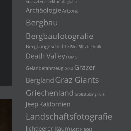
Anasazi
Architekturfotografie
Archäologie
Arizona
Bergbau
Bergbaufotografie
Bergbaugeschichte
Blei
Blitztechnik
Death Valley
FOMO
Grazer
Geländefahrzeug
Gold
Graz Giants
Bergland
Griechenland
Großstübing
Hork
Jeep
Kalifornien
Landschaftsfotografie
lichtleerer Raum
Lost Places