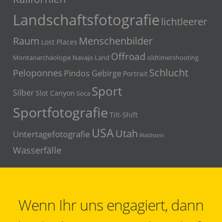
Landschaftsfotografie
lichtleerer
Menschenbilder
Raum
Lost Places
Offroad
Montanarchäologie
Navajo Land
oldtimershooting
Schlucht
Peloponnes
Pindos Gebirge
Portrait
Sport
Silber
Slot Canyon
Soca
Sportfotografie
Tilt-Shift
USA
Utah
Untertagefotografie
Waldstein
Wasserfälle
Wenn Ihr uns engagiert, dann