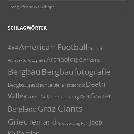
Fotografische Workshops
SCHLAGWÖRTER
American Football
4x4
Anasazi
Archäologie
Arizona
Architekturfotografie
Bergbau
Bergbaufotografie
Death
Bergbaugeschichte
Blei
Blitztechnik
Grazer
Valley
Geländefahrzeug
Gold
FOMO
Graz Giants
Bergland
Griechenland
Jeep
Großstübing
Hork
Kalifornien