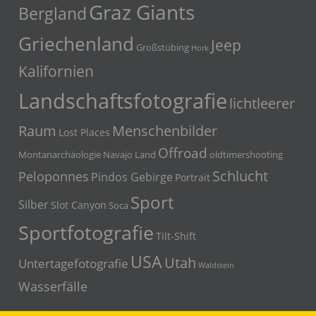
Graz Giants
Bergland
Griechenland
Jeep
Großstübing
Hork
Kalifornien
Landschaftsfotografie
lichtleerer
Menschenbilder
Raum
Lost Places
Offroad
Montanarchäologie
Navajo Land
oldtimershooting
Schlucht
Peloponnes
Pindos Gebirge
Portrait
Sport
Silber
Slot Canyon
Soca
Sportfotografie
Tilt-Shift
USA
Utah
Untertagefotografie
Waldstein
Wasserfälle