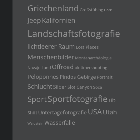
Griechenland
Großstübing
Hork
Jeep
Kalifornien
Landschaftsfotografie
lichtleerer Raum
Lost Places
Menschenbilder
Montanarchäologie
Offroad
Navajo Land
oldtimershooting
Peloponnes
Pindos Gebirge
Portrait
Schlucht
Silber
Slot Canyon
Soca
Sportfotografie
Sport
Tilt-
USA
Utah
Untertagefotografie
Shift
Wasserfälle
Waldstein