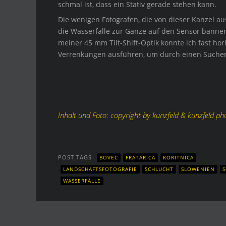
schmal ist, dass ein Stativ gerade stehen kann.
Die wenigen Fotografen, die von dieser Kanzel a
die Wasserfälle zur Gänze auf den Sensor bannen
meiner 45 mm Tilt-Shift-Optik konnte ich fast hor
Verrenkungen ausführen, um durch einen Sucher o
Inhalt und Foto: copyright by kunzfeld & kunzfeld p
POST TAGS
BOVEC
FRATARICA
KORITNICA
LANDSCHAFTSFOTOGRAFIE
SCHLUCHT
SLOWENIEN
WASSERFÄLLE