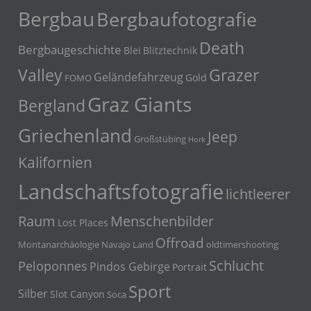
Bergbau
Bergbaufotografie
Death
Bergbaugeschichte
Blei
Blitztechnik
Grazer
Valley
Geländefahrzeug
Gold
FOMO
Graz Giants
Bergland
Griechenland
Jeep
Großstübing
Hork
Kalifornien
Landschaftsfotografie
lichtleerer
Menschenbilder
Raum
Lost Places
Offroad
Montanarchäologie
Navajo Land
oldtimershooting
Schlucht
Peloponnes
Pindos Gebirge
Portrait
Sport
Silber
Slot Canyon
Soca