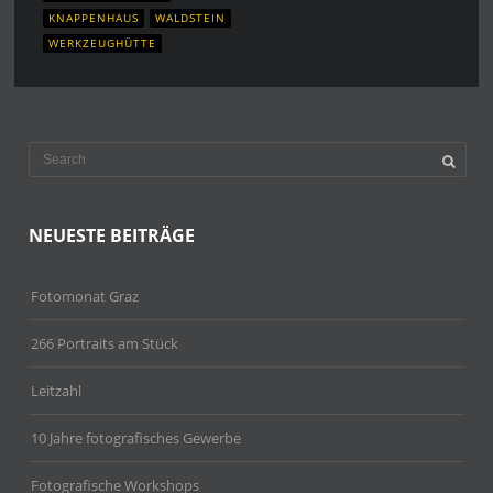
KNAPPENHAUS
WALDSTEIN
WERKZEUGHÜTTE
NEUESTE BEITRÄGE
Fotomonat Graz
266 Portraits am Stück
Leitzahl
10 Jahre fotografisches Gewerbe
Fotografische Workshops