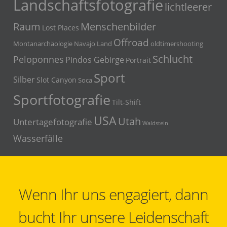
Landschaftsfotografie
lichtleerer
Menschenbilder
Raum
Lost Places
Offroad
Montanarchäologie
Navajo Land
oldtimershooting
Schlucht
Peloponnes
Pindos Gebirge
Portrait
Sport
Silber
Slot Canyon
Soca
Sportfotografie
Tilt-Shift
USA
Utah
Untertagefotografie
Waldstein
Wasserfälle
Wenn Ihr uns engagiert, dann
bucht Ihr unsere Leidenschaft