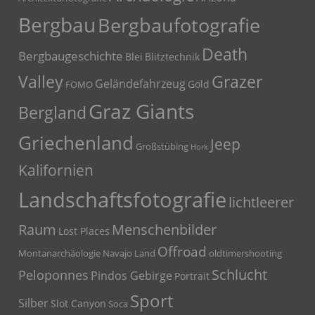
Bergbau
Bergbaufotografie
Death
Bergbaugeschichte
Blei
Blitztechnik
Grazer
Valley
Geländefahrzeug
Gold
FOMO
Graz Giants
Bergland
Griechenland
Jeep
Großstübing
Hork
Kalifornien
Landschaftsfotografie
lichtleerer
Menschenbilder
Raum
Lost Places
Offroad
Montanarchäologie
Navajo Land
oldtimershooting
Schlucht
Peloponnes
Pindos Gebirge
Portrait
Sport
Silber
Slot Canyon
Soca