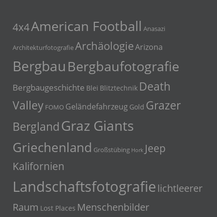
American Football
4x4
Anasazi
Archäologie
Arizona
Architekturfotografie
Bergbau
Bergbaufotografie
Death
Bergbaugeschichte
Blei
Blitztechnik
Grazer
Valley
Geländefahrzeug
Gold
FOMO
Graz Giants
Bergland
Griechenland
Jeep
Großstübing
Hork
Kalifornien
Landschaftsfotografie
lichtleerer
Menschenbilder
Raum
Lost Places