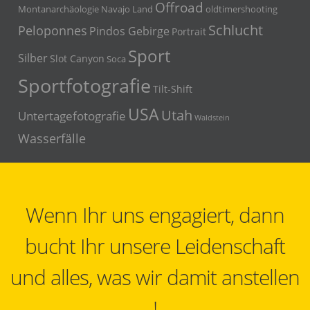
Offroad
Montanarchäologie
Navajo Land
oldtimershooting
Schlucht
Peloponnes
Pindos Gebirge
Portrait
Sport
Silber
Slot Canyon
Soca
Sportfotografie
Tilt-Shift
USA
Utah
Untertagefotografie
Waldstein
Wasserfälle
Wenn Ihr uns engagiert, dann
bucht Ihr unsere Leidenschaft
und alles, was wir damit anstellen
!