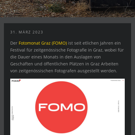
31. MÄRZ 2023
Der
Fotomonat Graz (FOMO)
ist seit etlichen Jahren ein
Festival für zeitgenössische Fotografie in Graz, wobei für
die Dauer eines Monats in den Auslagen von
Geschäften und öffentlichen Plätzen in Graz Arbeiten
von zeitgenössischen Fotografen ausgestellt werden.