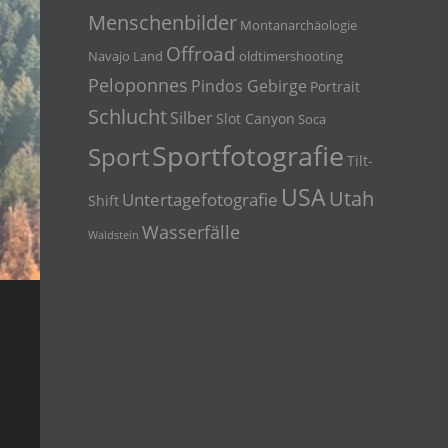
Menschenbilder
Montanarchäologie
Offroad
Navajo Land
oldtimershooting
Peloponnes
Pindos Gebirge
Portrait
Schlucht
Silber
Slot Canyon
Soca
Sportfotografie
Sport
Tilt-
USA
Utah
Untertagefotografie
Shift
Wasserfälle
Waldstein