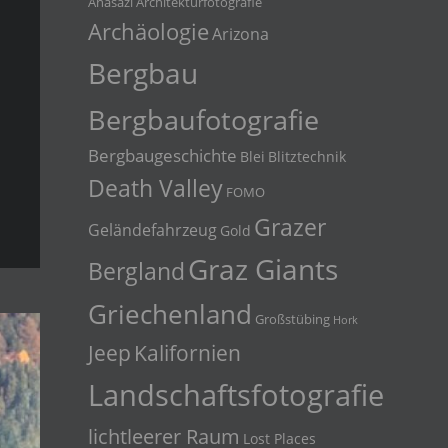
Anasazi
Architekturfotografie
Archäologie
Arizona
Bergbau
Bergbaufotografie
Bergbaugeschichte
Blei
Blitztechnik
Death Valley
FOMO
Grazer
Geländefahrzeug
Gold
Graz Giants
Bergland
Griechenland
Großstübing
Hork
Jeep
Kalifornien
Landschaftsfotografie
lichtleerer Raum
Lost Places