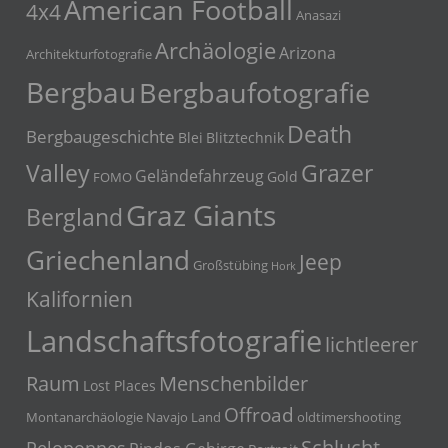
American Football
4x4
Anasazi
Archäologie
Arizona
Architekturfotografie
Bergbau
Bergbaufotografie
Death
Bergbaugeschichte
Blei
Blitztechnik
Grazer
Valley
Geländefahrzeug
Gold
FOMO
Graz Giants
Bergland
Griechenland
Jeep
Großstübing
Hork
Kalifornien
Landschaftsfotografie
lichtleerer
Menschenbilder
Raum
Lost Places
Offroad
Montanarchäologie
Navajo Land
oldtimershooting
Schlucht
Peloponnes