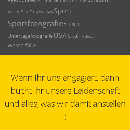
Pindos Gebirge
Portrait
Sport
Silber
Slot Canyon
Soca
Sportfotografie
Tilt-Shift
USA
Utah
Untertagefotografie
Waldstein
Wasserfälle
Wenn Ihr uns engagiert, dann
bucht Ihr unsere Leidenschaft
und alles, was wir damit anstellen
!