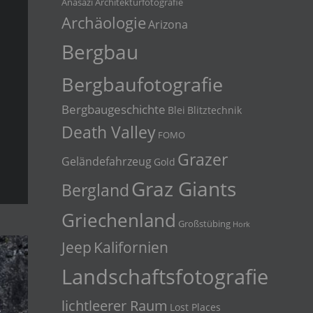
Anasazi
Architekturfotografie
Archäologie
Arizona
Bergbau
Bergbaufotografie
Bergbaugeschichte
Blei
Blitztechnik
Death Valley
FOMO
Grazer
Geländefahrzeug
Gold
Graz Giants
Bergland
Griechenland
Großstübing
Hork
Jeep
Kalifornien
Landschaftsfotografie
lichtleerer Raum
Lost Places