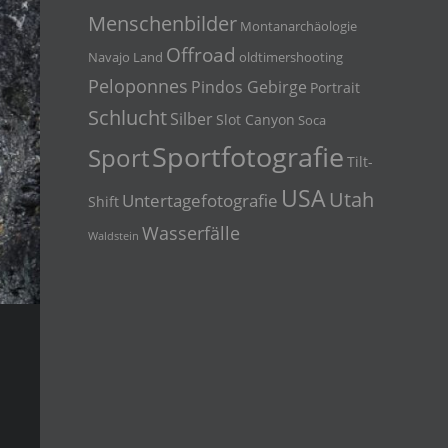
Menschenbilder
Montanarchäologie
Offroad
Navajo Land
oldtimershooting
Peloponnes
Pindos Gebirge
Portrait
Schlucht
Silber
Slot Canyon
Soca
Sportfotografie
Sport
Tilt-
USA
Utah
Untertagefotografie
Shift
Wasserfälle
Waldstein