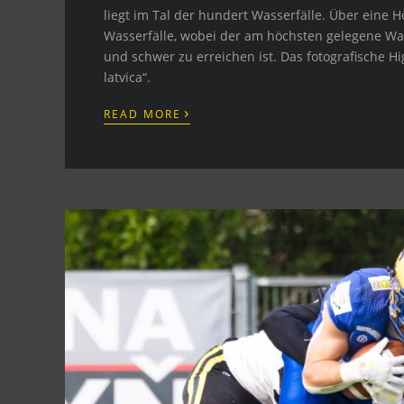
liegt im Tal der hundert Wasserfälle. Über eine 
Wasserfälle, wobei der am höchsten gelegene Wass
und schwer zu erreichen ist. Das fotografische Hi
latvica“.
›
READ MORE