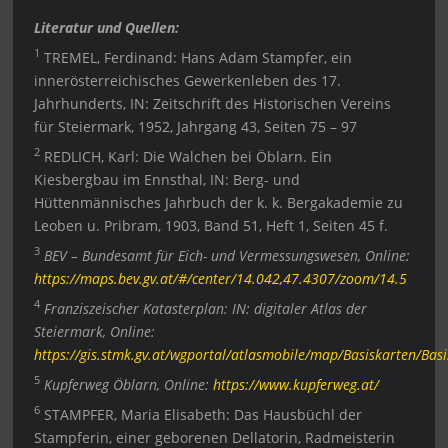
Literatur und Quellen:
1
TREMEL, Ferdinand: Hans Adam Stampfer, ein
innerösterreichisches Gewerkenleben des 17.
Jahrhunderts, IN: Zeitschrift des Historischen Vereins
für Steiermark, 1952, Jahrgang 43, Seiten 75 – 97
2
REDLICH, Karl: Die Walchen bei Öblarn. Ein
Kiesbergbau im Ennsthal, IN: Berg- und
Hüttenmännisches Jahrbuch der k. k. Bergakademie zu
Leoben u. Pribram, 1903, Band 51, Heft 1, Seiten 45 f.
3
BEV – Bundesamt für Eich- und Vermessungswesen, Online:
https://maps.bev.gv.at/#/center/14.042,47.4307/zoom/14.5
4
Franziszeischer Katasterplan: IN: digitaler Atlas der
Steiermark, Online:
https://gis.stmk.gv.at/wgportal/atlasmobile/map/Basiskarten/Basi
5
Kupferweg Öblarn, Online:
https://www.kupferweg.at/
6
STAMPFER, Maria Elisabeth: Das Hausbüchl der
Stampferin, einer geborenen Dellatorin, Radmeisterin