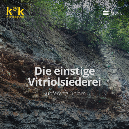
MENU
Die einstige
Vitriolsiederei
Kupferweg Öblarn