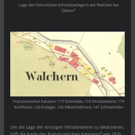
Lage der historischen Schmelzanlage in der Walchen bei
3
Öblarn
Franziszeischer Kataster: 117 Schmiede, 118 Vitriolsiederei, 119
Kohlhütte, 120 Erzlager, 142 Silbertreibherd, 141 Schmelzöfen
Um die Lage der einstigen Vitriolsiederei zu lokalisieren,
4
hilft die Karte des Franziszeischen Katasters
von 1825