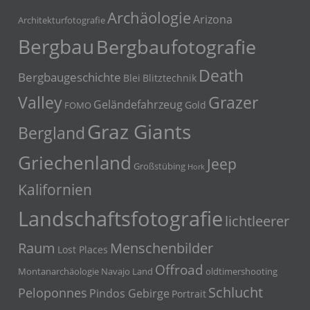
Archäologie
Arizona
Architekturfotografie
Bergbau
Bergbaufotografie
Death
Bergbaugeschichte
Blei
Blitztechnik
Grazer
Valley
Geländefahrzeug
Gold
FOMO
Graz Giants
Bergland
Griechenland
Jeep
Großstübing
Hork
Kalifornien
Landschaftsfotografie
lichtleerer
Menschenbilder
Raum
Lost Places
Offroad
Montanarchäologie
Navajo Land
oldtimershooting
Schlucht
Peloponnes
Pindos Gebirge
Portrait